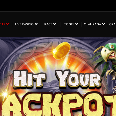
OTS
LIVE CASINO
RACE
TOGEL
OLAHRAGA
CRA