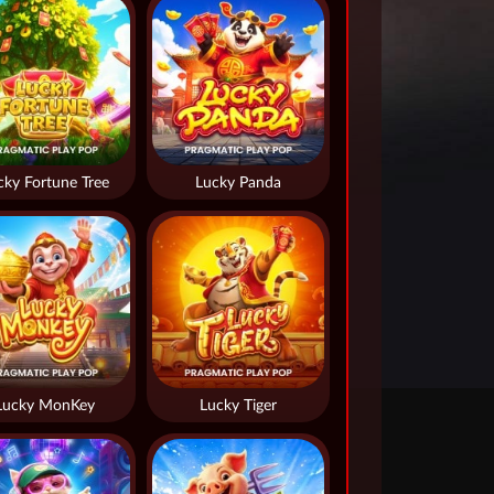
cky Fortune Tree
Lucky Panda
Lucky MonKey
Lucky Tiger