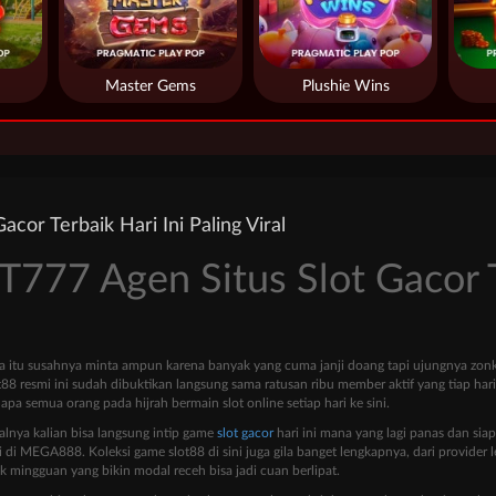
Master Gems
Plushie Wins
or Terbaik Hari Ini Paling Viral
77 Agen Situs Slot Gacor Te
ercaya itu susahnya minta ampun karena banyak yang cuma janji doang tapi ujungnya 
t88 resmi ini sudah dibuktikan langsung sama ratusan ribu member aktif yang tiap har
napa semua orang pada hijrah bermain slot online setiap hari ke sini.
alnya kalian bisa langsung intip game
slot gacor
hari ini mana yang lagi panas dan sia
di MEGA888. Koleksi game slot88 di sini juga gila banget lengkapnya, dari provider 
mingguan yang bikin modal receh bisa jadi cuan berlipat.