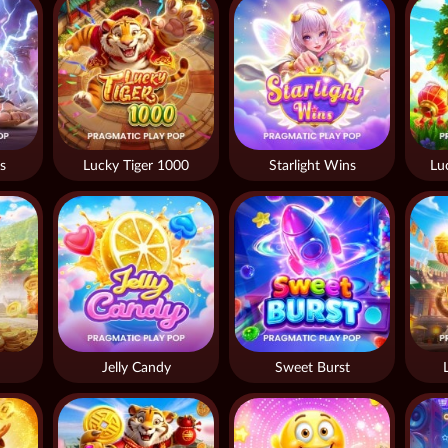
s
Lucky Tiger 1000
Starlight Wins
Lu
Jelly Candy
Sweet Burst