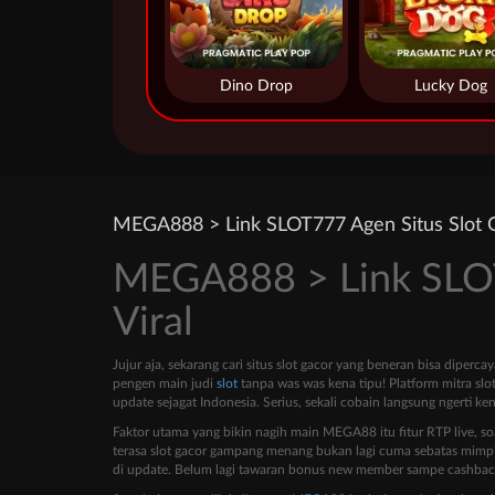
Dino Drop
Lucky Dog
MEGA888 > Link SLOT777 Agen Situs Slot Gac
MEGA888 > Link SLOT7
Viral
Jujur aja, sekarang cari situs slot gacor yang beneran bisa dip
pengen main judi
slot
tanpa was was kena tipu! Platform mitra slo
update sejagat Indonesia. Serius, sekali cobain langsung ngerti ke
Faktor utama yang bikin nagih main MEGA88 itu fitur RTP live, so
terasa slot gacor gampang menang bukan lagi cuma sebatas mimpi 
di update. Belum lagi tawaran bonus new member sampe cashback 