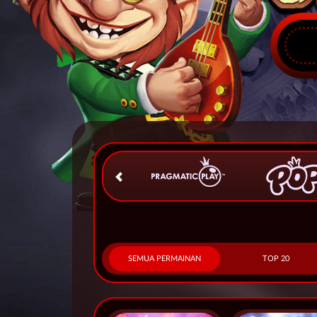
SEMUA PERMAINAN
TOP 20