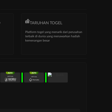
O
TARUHAN TOGEL
Platform togel yang menarik dari perusahan
terbaik di dunia yang menawarkan hadiah
kemenangan besar