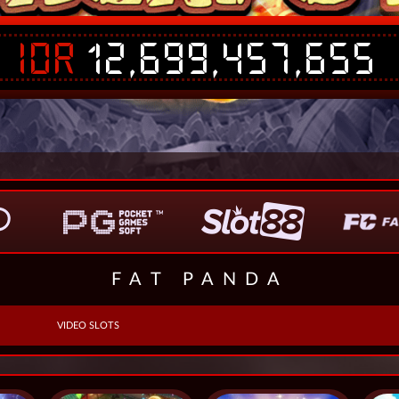
IDR
12,699,457,654
FAT PANDA
VIDEO SLOTS