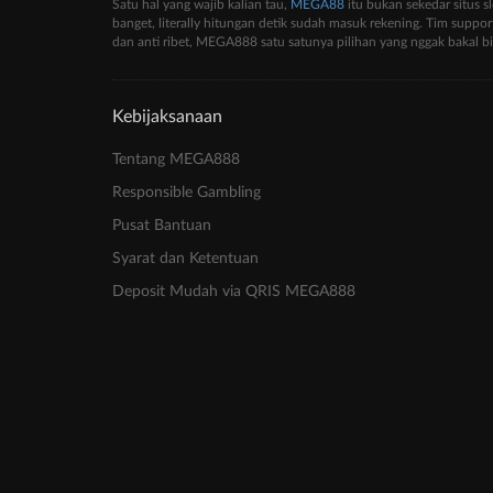
Satu hal yang wajib kalian tau,
MEGA88
itu bukan sekedar situs s
banget, literally hitungan detik sudah masuk rekening. Tim supp
dan anti ribet, MEGA888 satu satunya pilihan yang nggak bakal biki
Kebijaksanaan
Tentang MEGA888
Responsible Gambling
Pusat Bantuan
Syarat dan Ketentuan
Deposit Mudah via QRIS MEGA888