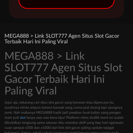
MEGA888 > Link SLOT777 Agen Situs Slot Gacor
Terbaik Hari Ini Paling Viral
MEGA888 > Link
SLOT777 Agen Situs Slot
Gacor Terbaik Hari Ini
Paling Viral
Jujur aja, sekarang cari situs slot gacor yang beneran bisa dipercaya itu
susahnya minta ampun karena banyak yang cuma janji doang tapi ujungnya
zonk. Nah makanya MEGA888 hadir jadi jawaban buat kalian yang pengen
main judi
slot
tanpa was was kena tipu! Platform mitra slot88 resmi ini sudah
dibuktikan langsung sama ratusan ribu member aktif yang tiap hari ngerasain
cuan sampai x500 dan x1000 dari link slot gacor paling update sejagat
Indonesia. Serius, sekali cobain langsung ngerti kenapa semua orang pada