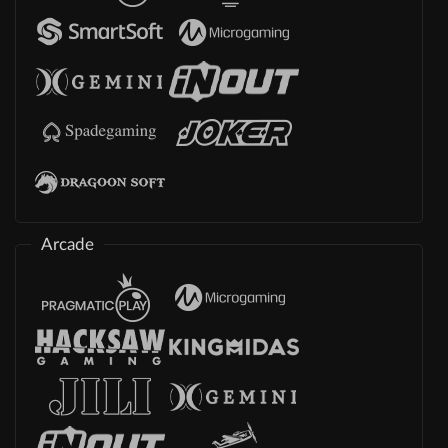
Arcade