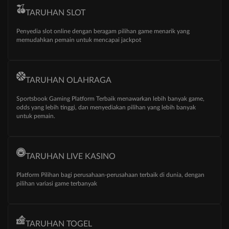
TARUHAN SLOT
Penyedia slot online dengan beragam pilihan game menarik yang
memudahkan pemain untuk mencapai jackpot
TARUHAN OLAHRAGA
Sportsbook Gaming Platform Terbaik menawarkan lebih banyak game,
odds yang lebih tinggi, dan menyediakan pilihan yang lebih banyak
untuk pemain.
TARUHAN LIVE KASINO
Platform Pilihan bagi perusahaan-perusahaan terbaik di dunia, dengan
pilihan variasi game terbanyak
TARUHAN TOGEL