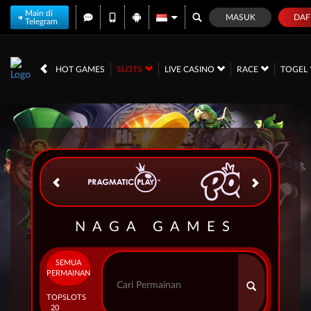
Main di
MASUK
DAF
Telegram
IDR
12,735,089,
HOT GAMES
SLOTS
LIVE CASINO
RACE
TOGEL
NAGA GAMES
SEMUA
PERMAINAN
TOP
SLOTS
20