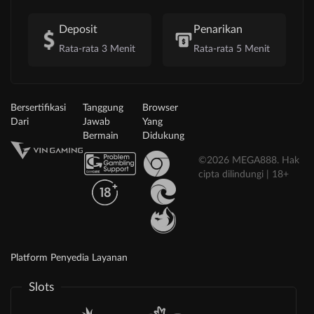
Deposit
Penarikan
Rata-rata 3 Menit
Rata-rata 5 Menit
Bersertifikasi
Tanggung
Browser
Dari
Jawab
Yang
Bermain
Didukung
©2026 MEGA888. Hak
cipta dilindungi | 18+
Platform Penyedia Layanan
Slots