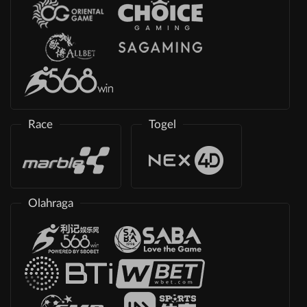
Race
Togel
Olahraga