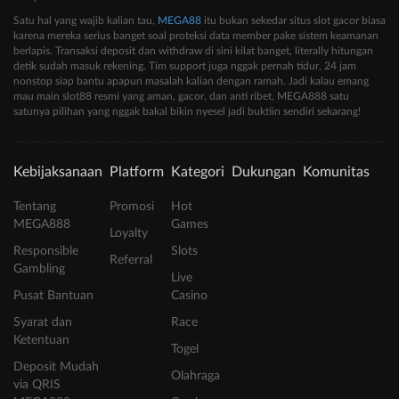
Satu hal yang wajib kalian tau,
MEGA88
itu bukan sekedar situs slot gacor biasa
karena mereka serius banget soal proteksi data member pake sistem keamanan
berlapis. Transaksi deposit dan withdraw di sini kilat banget, literally hitungan
detik sudah masuk rekening. Tim support juga nggak pernah tidur, 24 jam
nonstop siap bantu apapun masalah kalian dengan ramah. Jadi kalau emang
mau main slot88 resmi yang aman, gacor, dan anti ribet, MEGA888 satu
satunya pilihan yang nggak bakal bikin nyesel jadi buktiin sendiri sekarang!
Kebijaksanaan
Platform
Kategori
Dukungan
Komunitas
Tentang
Promosi
Hot
MEGA888
Games
Loyalty
Responsible
Slots
Referral
Gambling
Live
Pusat Bantuan
Casino
Syarat dan
Race
Ketentuan
Togel
Deposit Mudah
Olahraga
via QRIS