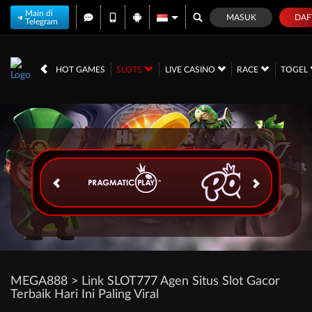
Main di
MASUK
DAF
Telegram
IDR
12,686,370,
HOT GAMES
SLOTS
LIVE CASINO
RACE
TOGEL
MEGA888 > Link SLOT777 Agen Situs Slot Gacor
Terbaik Hari Ini Paling Viral