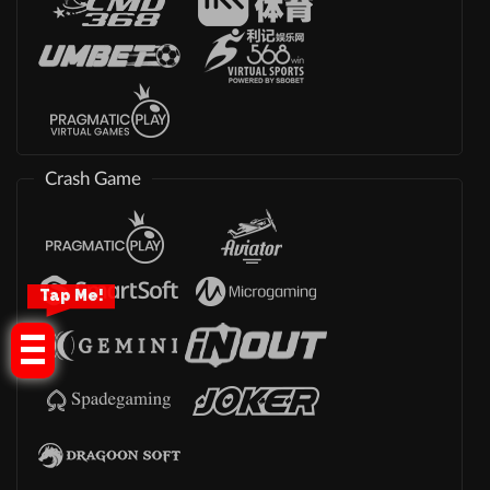
Crash Game
Tap Me!