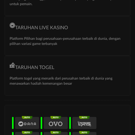
untuk pemain.
TARUHAN LIVE KASINO
Platform Pilihan bagi perusahaan-perusahaan terbaik di dunia, dengan
pilihan variasi game terbanyak
TARUHAN TOGEL
Platform togel yang menarik dari perusahan terbaik di dunia yang
menawarkan hadiah kemenangan besar