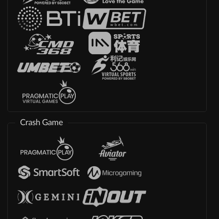
Crash Game