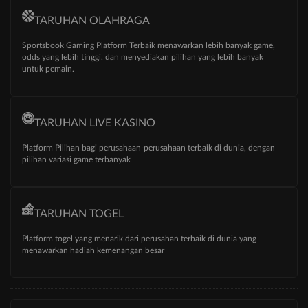
TARUHAN OLAHRAGA
Sportsbook Gaming Platform Terbaik menawarkan lebih banyak game,
odds yang lebih tinggi, dan menyediakan pilihan yang lebih banyak
untuk pemain.
TARUHAN LIVE KASINO
Platform Pilihan bagi perusahaan-perusahaan terbaik di dunia, dengan
pilihan variasi game terbanyak
TARUHAN TOGEL
Platform togel yang menarik dari perusahan terbaik di dunia yang
menawarkan hadiah kemenangan besar