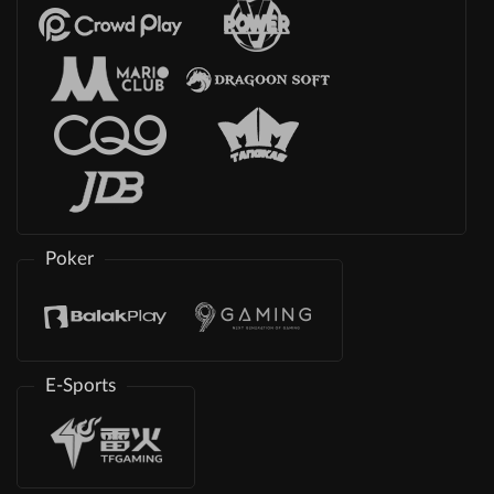
Poker
E-Sports