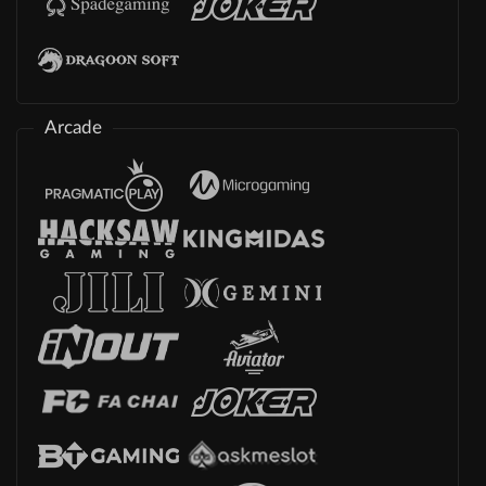
Arcade