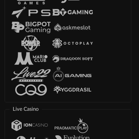
Live Casino